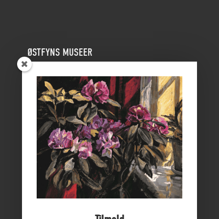
ØSTFYNS MUSEER
Vikingemuseet Ladby
Nyborg Slot
Borgmestergården
Farvergården
Høkeren
Kerteminde Byhistoriske Arkiv
Dyrehave Mølle