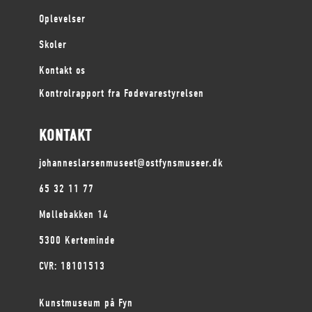
Oplevelser
Skoler
Kontakt os
Kontrolrapport fra Fødevarestyrelsen
KONTAKT
johanneslarsenmuseet@ostfynsmuseer.dk
65 32 11 77
Møllebakken 14
5300 Kerteminde
CVR: 18101513
Kunstmuseum på Fyn