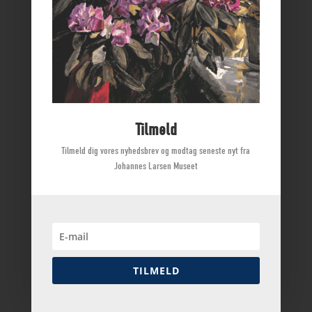
Åbningstider
Priser
Find vej
BRUG KUNSTMUSEET
Tilmeld
Oplevelser
Tilmeld dig vores nyhedsbrev og modtag seneste nyt fra
Skoler
Johannes Larsen Museet
Kontakt os
Kontrolrapport fra Fødevarestyrelsen
KONTAKT
TILMELD
johanneslarsenmuseet@ostfynsmuseer.dk
65 32 11 77