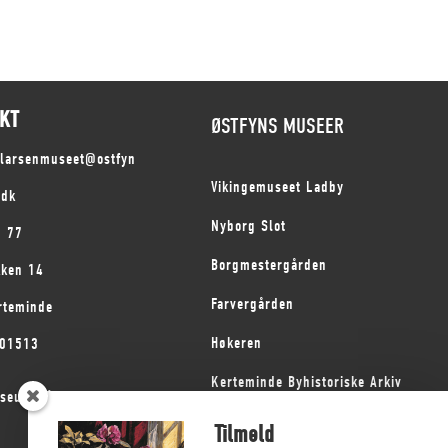
KT
ØSTFYNS MUSEER
slarsenmuseet@ostfyn
Vikingemuseet Ladby
.dk
Nyborg Slot
1 77
Borgmestergården
kken 14
Farvergården
rteminde
Høkeren
101513
Kerteminde Byhistoriske Arkiv
seum på Fyn
Dyrehave Mølle
Tilmeld