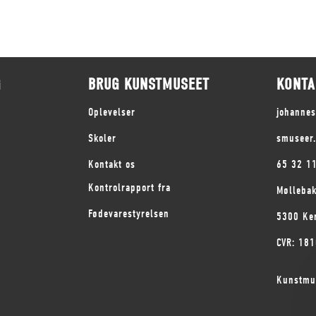
G
BRUG KUNSTMUSEET
KONTA
Oplevelser
johanne
Skoler
smuseer
Kontakt os
65 32 1
Kontrolrapport fra
Mølleba
Fødevarestyrelsen
5300 Ke
CVR: 18
Kunstmu