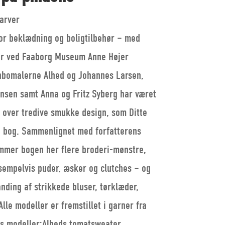
farver
or beklædning og boligtilbehør – med
ør ved Faaborg Museum Anne Højer
ynbomalerne Alhed og Johannes Larsen,
nsen samt Anna og Fritz Syberg har været
de over tredive smukke design, som Ditte
e bog. Sammenlignet med forfatterens
mmer bogen her flere broderi-mønstre,
empelvis puder, æsker og clutches – og
anding af strikkede bluser, tørklæder,
Alle modeller er fremstillet i garner fra
ns modeller:Alheds tomatsweater