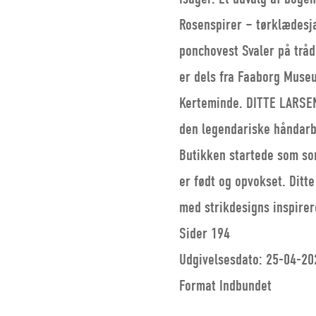
Rosenspirer – tørklædesj
ponchovest Svaler på tråd
er dels fra Faaborg Muse
Kerteminde. DITTE LARSEN
den legendariske håndarb
Butikken startede som so
er født og opvokset. Ditt
med strikdesigns inspire
Sider 194
Udgivelsesdato: 25-04-20
Format Indbundet