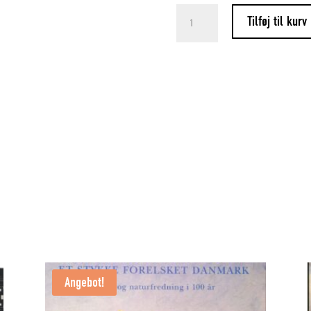
Fynbomalerne
Tilføj til kurv
på
pindene
Menge
Angebot!