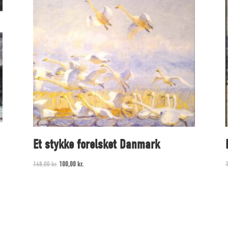
Et stykke forelsket Danmark
Ursprünglicher
Aktueller
148,00
kr.
100,00
kr.
Preis
Preis
war:
ist:
148,00 kr.
100,00 kr..