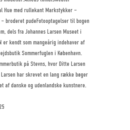
al Hue med rullekant Markstykker –
 – broderet pudeFotooptagelser til bogen
um, dels fra Johannes Larsen Museet i
 er kendt som mangeårig indehaver af
ejdsbutik Sommerfuglen i København.
mmerbutik på Stevns, hvor Ditte Larsen
e Larsen har skrevet en lang række bøger
ret af danske og udenlandske kunstnere.
25