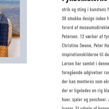
strik og sting i kunstens 
30 smukke design inden f
forord af museumsdirekt
Petersen. 12 værker af f
Christine Swane, Peter Ha
inspirationskilderne til 
Larsen har samlet i denn
foregående udgivelser ru
der kan monteres som eks
der er ligeledes en rig bl
huer, sjaler og ponchoer. 
Isager. Et udvalg af boge