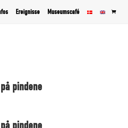
nfos
Ereignisse
Museumscafé
på pindene
på pindene