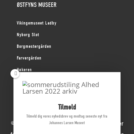
ØSTFYNS MUSEER
Vikingemuseet Ladby
Nyborg Slot
Borgmestergården
Farvergården
Høkeren
Kerteminde Byhistoriske Arkiv
Dyrehave Mølle
Tilmeld
Tilmeld dig vores nyhedsbrev og modtag seneste nyt fra
© 2022 Johannes Larsen Museet | Alle rettigheder
Johannes Larsen Museet