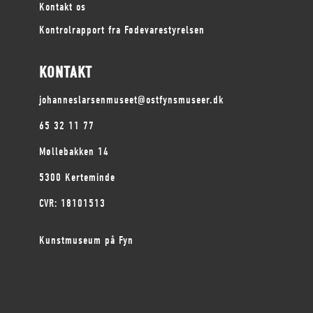
Kontakt os
Kontrolrapport fra Fødevarestyrelsen
KONTAKT
johanneslarsenmuseet@ostfynsmuseer.dk
65 32 11 77
Møllebakken 14
5300 Kerteminde
CVR: 18101513
Kunstmuseum på Fyn