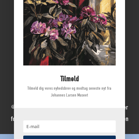
Vikingemuseet Ladby
Nyborg Slot
Borgmestergården
Farvergården
Høkeren
Kerteminde Byhistoriske Arkiv
Dyrehave Mølle
Tilmeld
Tilmeld dig vores nyhedsbrev og modtag seneste nyt fra
Johannes Larsen Museet
© 2022 Johannes Larsen Museet | Alle rettigheder
forbeholdes | Direktør Mette Ladegaard Thøgersen