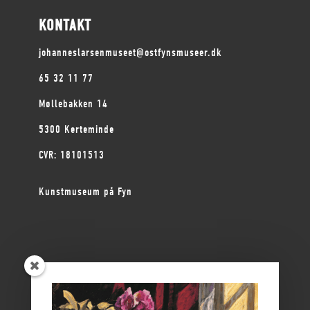
KONTAKT
johanneslarsenmuseet@ostfynsmuseer.dk
65 32 11 77
Møllebakken 14
5300 Kerteminde
CVR: 18101513
Kunstmuseum på Fyn
ØSTFYNS MUSEER