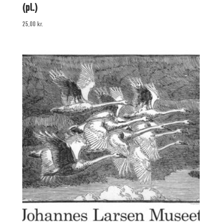
(pl.)
25,00
kr.