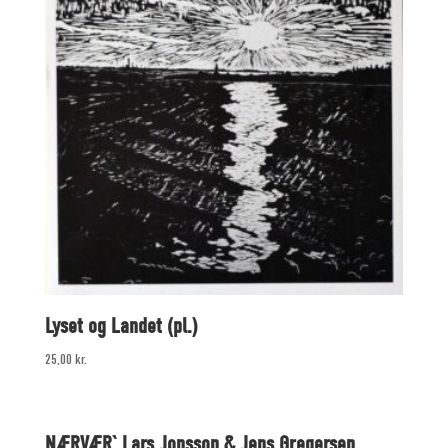
Lyset og Landet (pl.)
25,00
kr.
NÆRVÆR` Lars Jonsson & Jens Gregersen