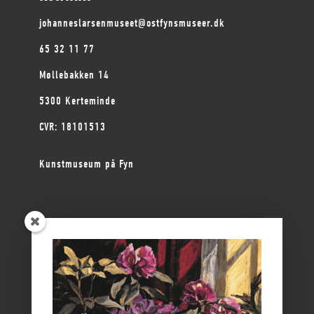
johanneslarsenmuseet@ostfynsmuseer.dk
65 32 11 77
Møllebakken 14
5300 Kerteminde
CVR: 18101513
Kunstmuseum på Fyn
ØSTFYNS MUSEER
Vikingemuseet Ladby