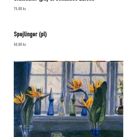
75,00
kr.
Spejlinger (pl)
50,00
kr.