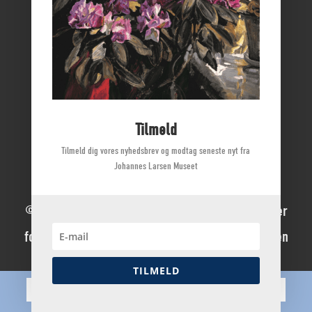
Nyborg Slot
Borgmestergården
Farvergården
Høkeren
Kerteminde Byhistoriske Arkiv
Tilmeld
Dyrehave Mølle
Tilmeld dig vores nyhedsbrev og modtag seneste nyt fra
Johannes Larsen Museet
© 2022 Johannes Larsen Museet | Alle rettigheder
forbeholdes | Direktør Mette Ladegaard Thøgersen
TILMELD
Dansk
English
Deutsch
(
German
)