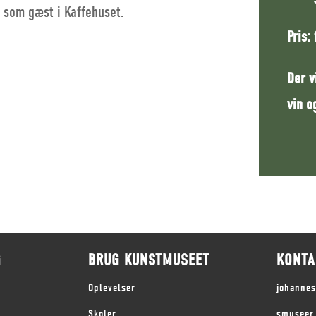
 som gæst i Kaffehuset.
Pris:
Der v
vin o
G
BRUG KUNSTMUSEET
KONTA
Oplevelser
johanne
Skoler
smuseer