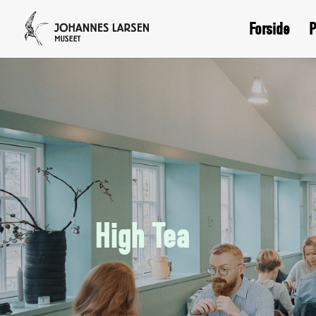
Forside
P
High Tea