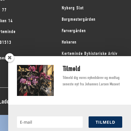
Nyborg Slot
1 77
Borgmestergården
kken 14
Farvergården
rteminde
Høkeren
101513
Kerteminde Byhistoriske Arkiv
seum på Fyn
Dyrehave Mølle
Tilmeld
Tilmeld dig vores nyhedsbrev og modtag
seneste nyt fra Johannes Larsen Museet
 Ladegaard Thøgersen
TILMELD