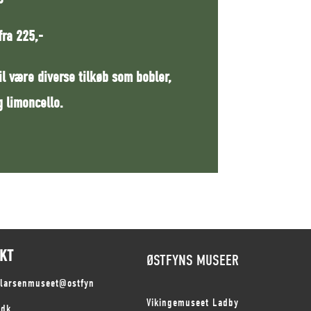
 fra 225,-
il være diverse tilkøb som bobler,
g limoncello.
KT
ØSTFYNS MUSEER
slarsenmuseet@ostfyn
Vikingemuseet Ladby
.dk