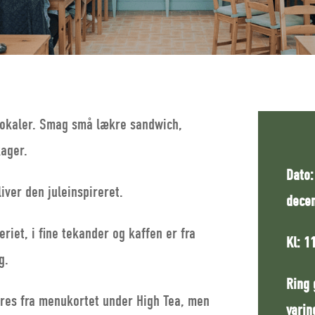
 lokaler. Smag små
lækre sandwich,
kager.
Dato:
iver den juleinspireret.
decem
eriet, i fine tekander og kaffen er fra
Kl: 1
g.
Ring 
eres fra menukortet under High Tea, men
varin