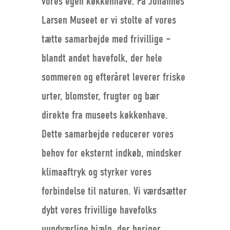
vores egen køkkenhave. På Johannes
Larsen Museet er vi stolte af vores
tætte samarbejde med frivillige –
blandt andet havefolk, der hele
sommeren og efteråret leverer friske
urter, blomster, frugter og bær
direkte fra museets køkkenhave.
Dette samarbejde reducerer vores
behov for eksternt indkøb, mindsker
klimaaftryk og styrker vores
forbindelse til naturen. Vi værdsætter
dybt vores frivillige havefolks
uundværlige hjælp, der beriger