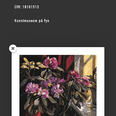
CVR: 18101513
Kunstmuseum på Fyn
ØSTFYNS MUSEER
Vikingemuseet Ladby
Nyborg Slot
Borgmestergården
Farvergården
Høkeren