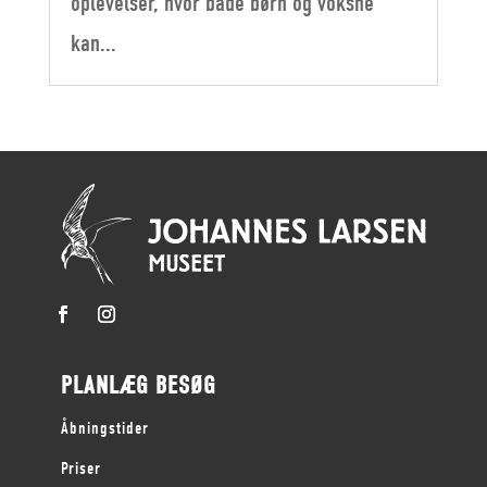
oplevelser, hvor både børn og voksne
kan...
PLANLÆG BESØG
Åbningstider
Priser