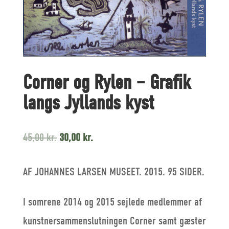
Corner og Rylen – Grafik
langs Jyllands kyst
Original
Current
45,00
kr.
30,00
kr.
price
price
AF JOHANNES LARSEN MUSEET. 2015. 95 SIDER.
was:
is:
45,00 kr..
30,00 kr..
I somrene 2014 og 2015 sejlede medlemmer af
kunstnersammenslutningen Corner samt gæster