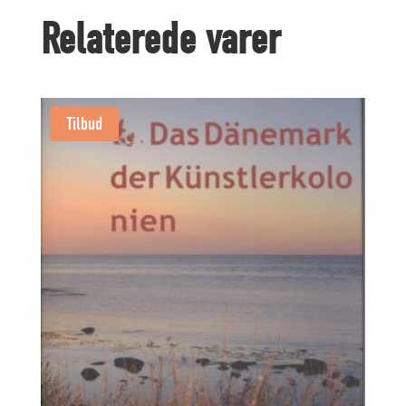
Jyllands
Relaterede varer
kyst
antal
Tilbud