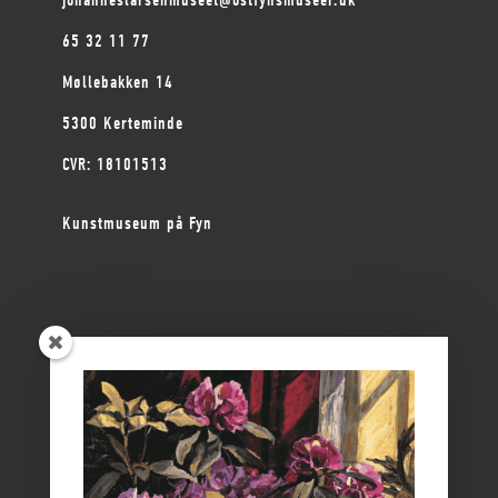
65 32 11 77
Møllebakken 14
5300 Kerteminde
CVR: 18101513
Kunstmuseum på Fyn
ØSTFYNS MUSEER
Vikingemuseet Ladby
Nyborg Slot