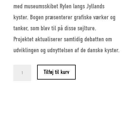
med museumsskibet Rylen langs Jyllands
kyster. Bogen præsenterer grafiske værker og
tanker, som blev til på disse sejlture.
Projektet aktualiserer samtidig debatten om
udviklingen og udnyttelsen af de danske kyster.
Corner
Tilføj til kurv
og
Rylen
–
Grafik
langs