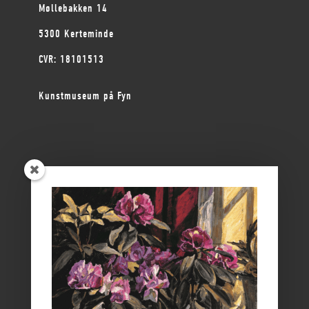
Møllebakken 14
5300 Kerteminde
CVR: 18101513
Kunstmuseum på Fyn
ØSTFYNS MUSEER
Vikingemuseet Ladby
Nyborg Slot
Borgmestergården
Farvergården