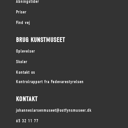
Åbningstider
Priser
Find vej
BRUG KUNSTMUSEET
Oplevelser
Skoler
Kontakt os
Kontrolrapport fra Fødevarestyrelsen
KONTAKT
johanneslarsenmuseet@ostfynsmuseer.dk
65 32 11 77