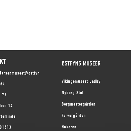
KT
ØSTFYNS MUSEER
slarsenmuseet@ostfyn
Vikingemuseet Ladby
.dk
Nyborg Slot
1 77
Borgmestergården
kken 14
Farvergården
rteminde
Høkeren
101513