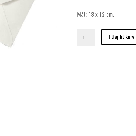
Mål: 13 x 12 cm.
Dobbelt
Tilføj til kurv
kunstkort
med
kuvert,
Flag
antal