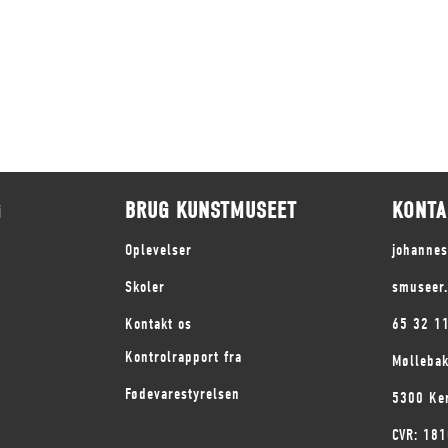
G
BRUG KUNSTMUSEET
KONTA
Oplevelser
johanne
Skoler
smuseer
Kontakt os
65 32 1
Kontrolrapport fra
Mølleba
Fødevarestyrelsen
5300 Ke
CVR: 18