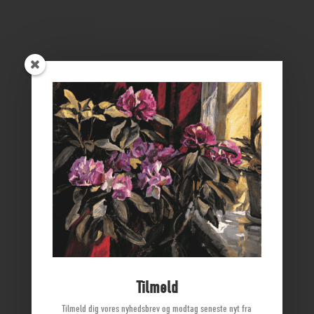
ØSTFYNS MUSEER
Vikingemuseet Ladby
Nyborg Slot
Borgmestergården
Farvergården
Høkeren
Kerteminde Byhistoriske Arkiv
Dyrehave Mølle
Tilmeld
Tilmeld dig vores nyhedsbrev og modtag seneste nyt fra