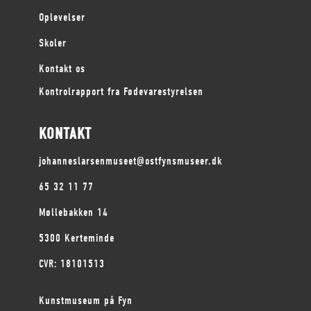
Oplevelser
Skoler
Kontakt os
Kontrolrapport fra Fødevarestyrelsen
KONTAKT
johanneslarsenmuseet@ostfynsmuseer.dk
65 32 11 77
Møllebakken 14
5300 Kerteminde
CVR: 18101513
Kunstmuseum på Fyn