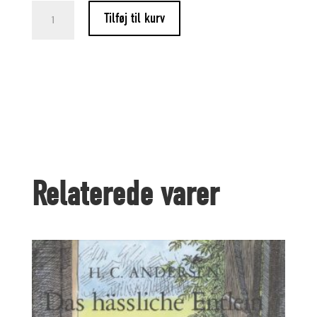
En
Tilføj til kurv
Vise
om
en
Sømand
og
en
Relaterede varer
Landmand
antal