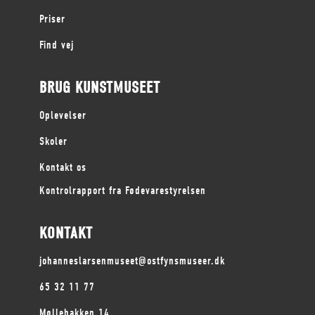
Priser
Find vej
BRUG KUNSTMUSEET
Oplevelser
Skoler
Kontakt os
Kontrolrapport fra Fødevarestyrelsen
KONTAKT
johanneslarsenmuseet@ostfynsmuseer.dk
65 32 11 77
Møllebakken 14