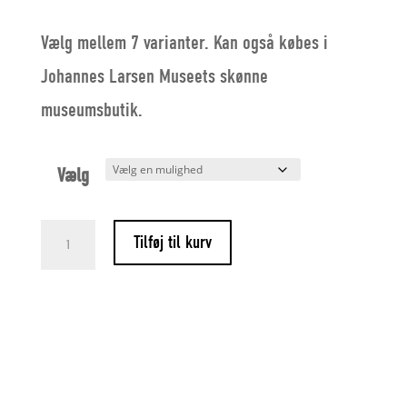
Vælg mellem 7 varianter. Kan også købes i
Johannes Larsen Museets skønne
museumsbutik.
Vælg
Flensted-
Tilføj til kurv
mobiler
-
flere
varianter
antal