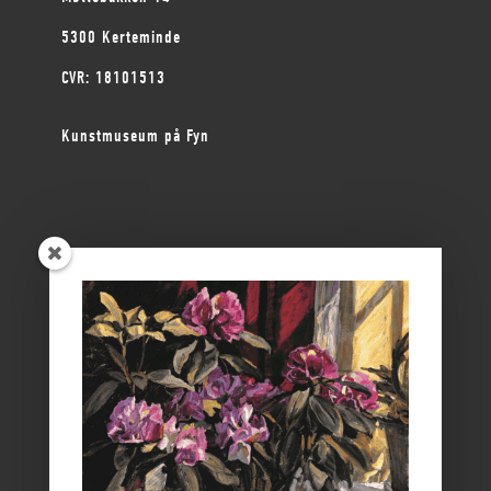
5300 Kerteminde
CVR: 18101513
Kunstmuseum på Fyn
ØSTFYNS MUSEER
Vikingemuseet Ladby
Nyborg Slot
Borgmestergården
Farvergården