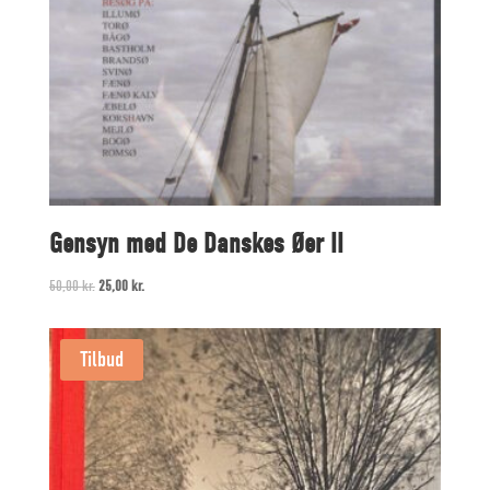
Gensyn med De Danskes Øer II
Original
Current
50,00
kr.
25,00
kr.
price
price
was:
is:
Tilbud
50,00 kr..
25,00 kr..