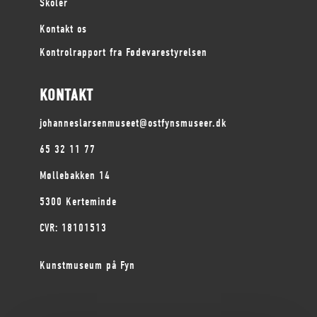
Skoler
Kontakt os
Kontrolrapport fra Fødevarestyrelsen
KONTAKT
johanneslarsenmuseet@ostfynsmuseer.dk
65 32 11 77
Møllebakken 14
5300 Kerteminde
CVR: 18101513
Kunstmuseum på Fyn