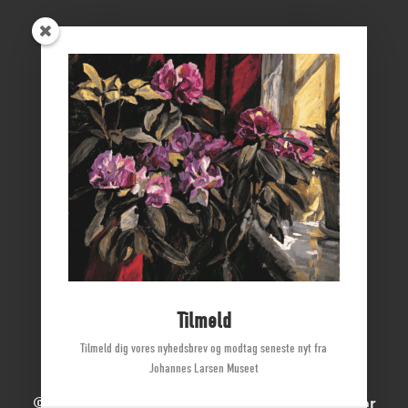
ØSTFYNS MUSEER
Vikingemuseet Ladby
Nyborg Slot
Borgmestergården
Farvergården
Høkeren
Kerteminde Byhistoriske Arkiv
Dyrehave Mølle
Tilmeld
Tilmeld dig vores nyhedsbrev og modtag seneste nyt fra
Johannes Larsen Museet
© 2022 Johannes Larsen Museet | Alle rettigheder