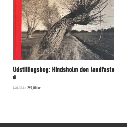
Udstillingsbog: Hindsholm den landfaste
ø
Original
Current
440,00
kr.
299,00
kr.
price
price
was:
is:
440,00 kr..
299,00 kr..