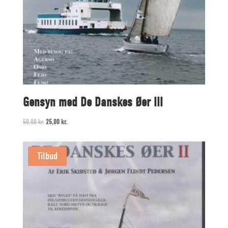
Gensyn med De Danskes Øer III
Original
Current
50,00
kr.
25,00
kr.
price
price
was:
is:
Tilbud
50,00 kr..
25,00 kr..