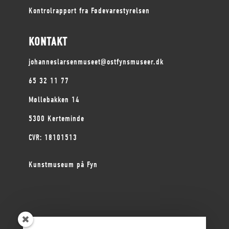
Kontrolrapport fra Fødevarestyrelsen
KONTAKT
johanneslarsenmuseet@ostfynsmuseer.dk
65 32 11 77
Møllebakken 14
5300 Kerteminde
CVR: 18101513
Kunstmuseum på Fyn
ØSTFYNS MUSEER