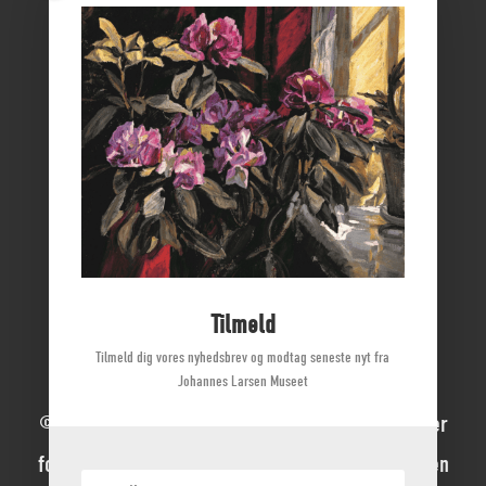
Vikingemuseet Ladby
Nyborg Slot
Borgmestergården
Farvergården
Høkeren
Kerteminde Byhistoriske Arkiv
Dyrehave Mølle
Tilmeld
Tilmeld dig vores nyhedsbrev og modtag seneste nyt fra
Johannes Larsen Museet
© 2022 Johannes Larsen Museet | Alle rettigheder
forbeholdes | Direktør Mette Ladegaard Thøgersen