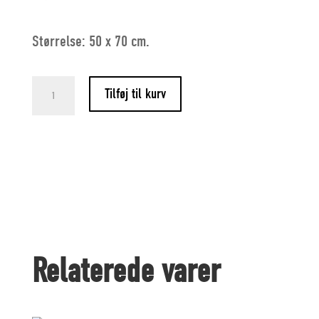
Størrelse: 50 x 70 cm.
I
Tilføj til kurv
Kunstens
Tjeneste
pl.
antal
Relaterede varer