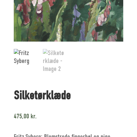
Silketørklæde
475,00
kr.
Fritz Syberg: Blomstrede fingerbøl og pige,