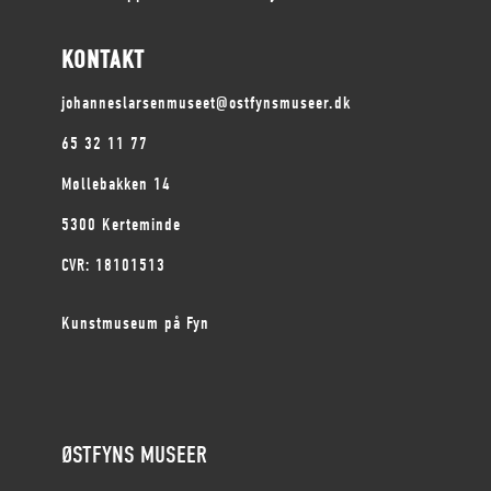
KONTAKT
johanneslarsenmuseet@ostfynsmuseer.dk
65 32 11 77
Møllebakken 14
5300 Kerteminde
CVR: 18101513
Kunstmuseum på Fyn
ØSTFYNS MUSEER