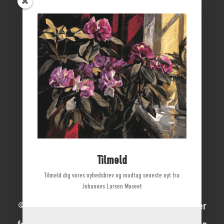
ØSTFYNS MUSEER
Vikingemuseet Ladby
Nyborg Slot
Borgmestergården
Farvergården
Høkeren
Kerteminde Byhistoriske Arkiv
Dyrehave Mølle
Tilmeld
Tilmeld dig vores nyhedsbrev og modtag seneste nyt fra
Johannes Larsen Museet
© 2022 Johannes Larsen Museet | Alle rettigheder