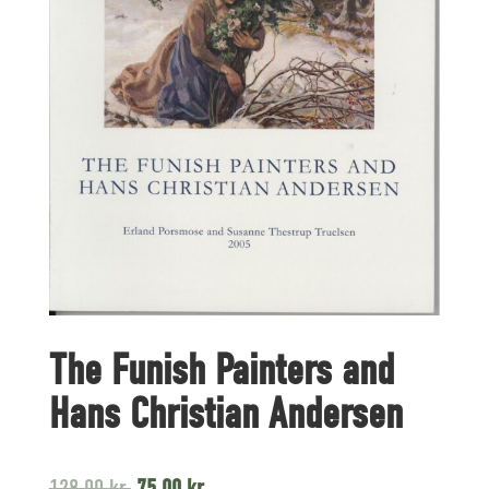
The Funish Painters and
Hans Christian Andersen
Original
Current
128,00
kr.
75,00
kr.