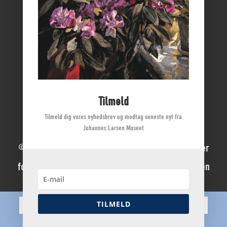
Borgmestergården
Farvergården
Høkeren
Kerteminde Byhistoriske Arkiv
Dyrehave Mølle
Tilmeld
Tilmeld dig vores nyhedsbrev og modtag seneste nyt fra
Johannes Larsen Museet
© 2022 Johannes Larsen Museet | Alle rettigheder
forbeholdes | Direktør Mette Ladegaard Thøgersen
Dansk
English
Deutsch
(
German
)
TILMELD