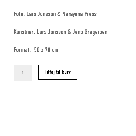
Foto: Lars Jonsson & Narayana Press
Kunstner: Lars Jonsson & Jens Gregersen
Format: 50 x 70 cm
NÆRVÆR`
Tilføj til kurv
Lars
Jonsson
&
Jens
Gregersen