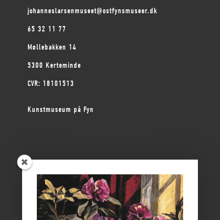
johanneslarsenmuseet@ostfynsmuseer.dk
65 32 11 77
Møllebakken 14
5300 Kerteminde
CVR: 18101513
Kunstmuseum på Fyn
ØSTFYNS MUSEER
Vikingemuseet Ladby
Nyborg Slot