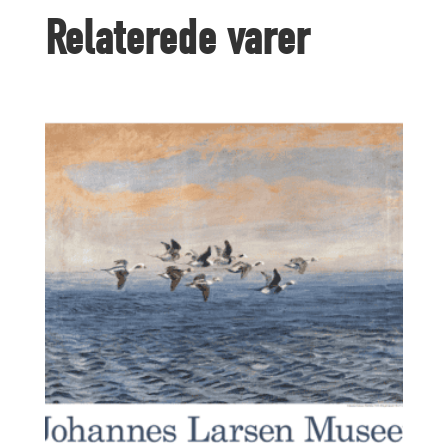
plakat
Relaterede varer
antal