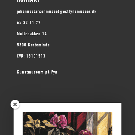
johanneslarsenmuseet@ostfynsmuseer.dk
65 32 11 77
Møllebakken 14
5300 Kerteminde
CVR: 18101513
Kunstmuseum på Fyn
ØSTFYNS MUSEER
Vikingemuseet Ladby