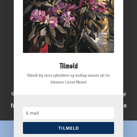
Nyborg Slot
Borgmestergården
Farvergården
Høkeren
Kerteminde Byhistoriske Arkiv
Dyrehave Mølle
Tilmeld
Tilmeld dig vores nyhedsbrev og modtag seneste nyt fra
Johannes Larsen Museet
© 2022 Johannes Larsen Museet | Alle rettigheder
forbeholdes | Direktør Mette Ladegaard Thøgersen
Dansk
TILMELD