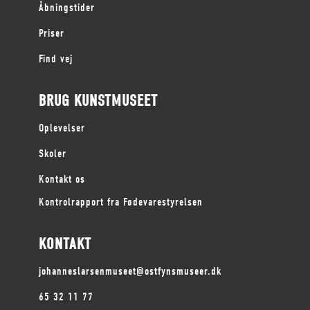
Åbningstider
Priser
Find vej
BRUG KUNSTMUSEET
Oplevelser
Skoler
Kontakt os
Kontrolrapport fra Fødevarestyrelsen
KONTAKT
johanneslarsenmuseet@ostfynsmuseer.dk
65 32 11 77