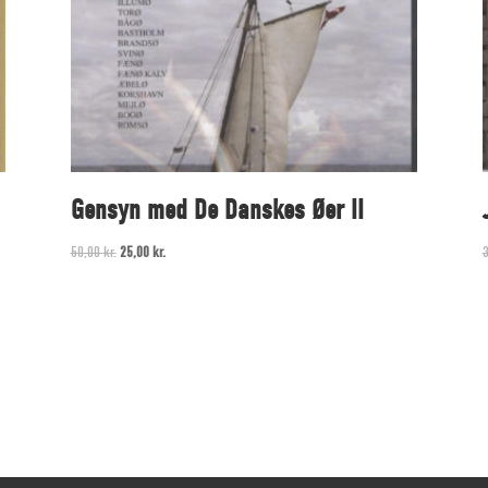
Gensyn med De Danskes Øer II
Original
Current
50,00
kr.
25,00
kr.
price
price
was:
is:
50,00 kr..
25,00 kr..