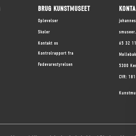
G
BRUG KUNSTMUSEET
KONTA
Oplevelser
johanne
Skoler
smuseer
Kontakt os
65 32 1
Kontrolrapport fra
Mølleba
Fødevarestyrelsen
5300 Ke
CVR: 18
Kunstmu