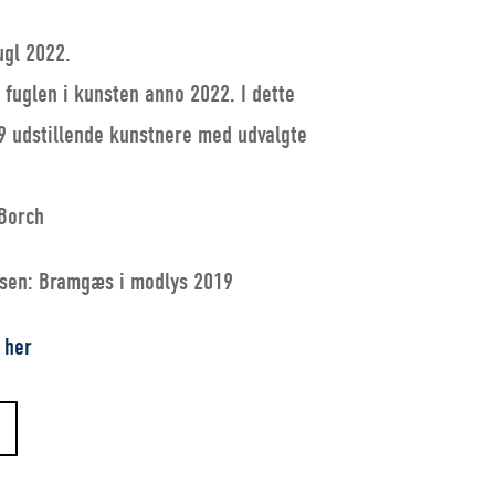
ugl 2022.
 fuglen i kunsten anno 2022. I dette
9 udstillende kunstnere med udvalgte
 Borch
lsen: Bramgæs i modlys 2019
n
her