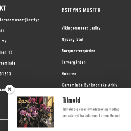
KT
ØSTFYNS MUSEER
slarsenmuseet@ostfyn
Vikingemuseet Ladby
.dk
Nyborg Slot
1 77
Borgmestergården
kken 14
Farvergården
rteminde
Høkeren
101513
Kerteminde Byhistoriske Arkiv
seum på Fyn
Dyrehave Mølle
Tilmeld
Tilmeld dig vores nyhedsbrev og modtag
seneste nyt fra Johannes Larsen Museet