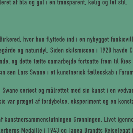
ret af blå og gul i en transparent, kølig og let stil.
Birkerød, hvor hun flyttede ind i en nybygget funkisvil
egårde og naturidyl. Siden skilsmissen i 1920 havde
ende, og dette tætte samarbejde fortsatte frem til Ries
n søn Lars Swane i et kunstnerisk fællesskab i Farum
 Swane seriøst og målrettet med sin kunst i en vedvar
is var præget af fordybelse, eksperiment og en konsta
af kunstnersammenslutningen Grønningen. Livet igen
kerbergs Medaille i 1943 og Tagea Brandts Rejselegat