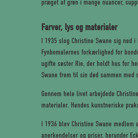
præget af grøn i mange nuancer, supple
Farver, lys og materialer
I 1935 slog Christine Swane sig ned i 
Fynbomaler­nes forkærlighed for bond
ugifte søster Rie, der holdt hus for h
Swane frem til sin død sammen med si
Gennem hele livet arbejdede Christine
materialer. Hendes kunstneriske praks
I 1936 blev Christine Swane medlem 
anerkendelser og priser, herunder Ec