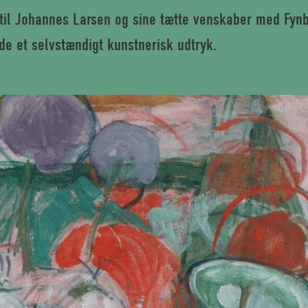
 til Johannes Larsen og sine tætte venskaber med Fyn
de et selvstændigt kunstnerisk udtryk.