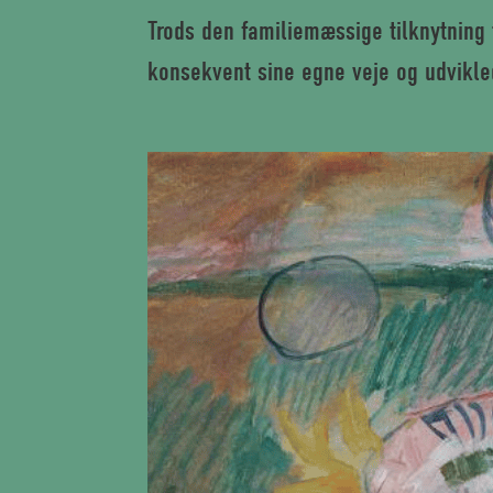
Trods den familiemæssige tilknytning
konsekvent sine egne veje og udvikle