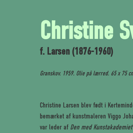
Christine 
f. Larsen (1876-1960)
Granskov. 1959. Olie på lærred. 65 x 75 
Christine Larsen blev født i Kertemin
bemærket af kunstmaleren Viggo Joha
var leder af
Den med Kunstakademiet 