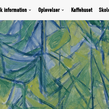
sk information
Oplevelser
Kaffehuset
Skol