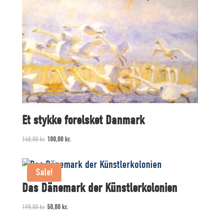
Et stykke forelsket Danmark
Original
Current
148,00
kr.
100,00
kr.
price
price
was:
is:
Sale!
148,00 kr..
100,00 kr..
Das Dänemark der Künstlerkolonien
Original
Current
198,00
kr.
50,00
kr.
price
price