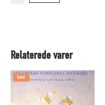
grimme
Ælling
quantity
Relaterede varer
Sale!