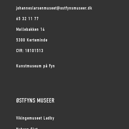
johanneslarsenmuseet@ostfynsmuseer.dk
65 32 11 77
Møllebakken 14
5300 Kerteminde
CVR: 18101513
Kunstmuseum på Fyn
ØSTFYNS MUSEER
Vikingemuseet Ladby