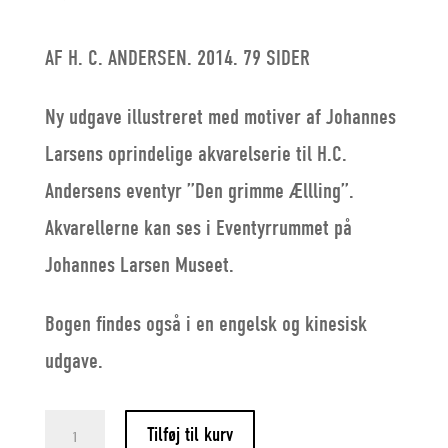
AF H. C. ANDERSEN. 2014. 79 SIDER
Ny udgave illustreret med motiver af Johannes
Larsens oprindelige akvarelserie til H.C.
Andersens eventyr ”Den grimme Ællling”.
Akvarellerne kan ses i Eventyrrummet på
Johannes Larsen Museet.
Bogen findes også i en engelsk og kinesisk
udgave.
Den
Tilføj til kurv