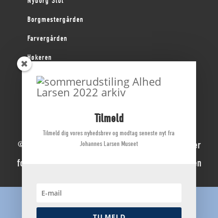
Nyborg Slot
Borgmestergården
Farvergården
Høkeren
Kerteminde Byhistoriske Arkiv
Dyrehave Mølle
Tilmeld
Tilmeld dig vores nyhedsbrev og modtag seneste nyt fra
© 2022 Johannes Larsen Museet | Alle rettigheder
Johannes Larsen Museet
forbeholdes | Direktør Mette Ladegaard Thøgersen
Dansk
(
Danish
)
English
TILMELD