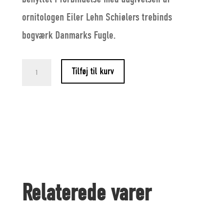
ornitologen Eiler Lehn Schiølers trebinds
bogværk Danmarks Fugle.
Johannes
Tilføj til kurv
Larsen
og
Fugleekspeditionen
til
Grønland
1925
Relaterede varer
quantity