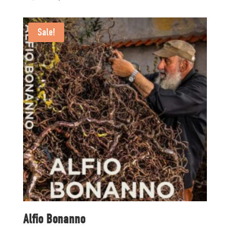
price
price
was:
is:
Sale!
168,00 kr..
100,00 kr..
Alfio Bonanno