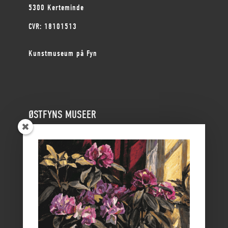
5300 Kerteminde
CVR: 18101513
Kunstmuseum på Fyn
ØSTFYNS MUSEER
Vikingemuseet Ladby
Nyborg Slot
Borgmestergården
Farvergården
Høkeren