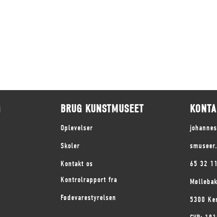
G
BRUG KUNSTMUSEET
KONTA
Oplevelser
johanne
Skoler
smuseer
Kontakt os
65 32 1
Kontrolrapport fra
Mølleba
Fødevarestyrelsen
5300 Ke