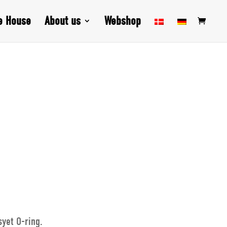
e House
About us
Webshop
yet O-ring.