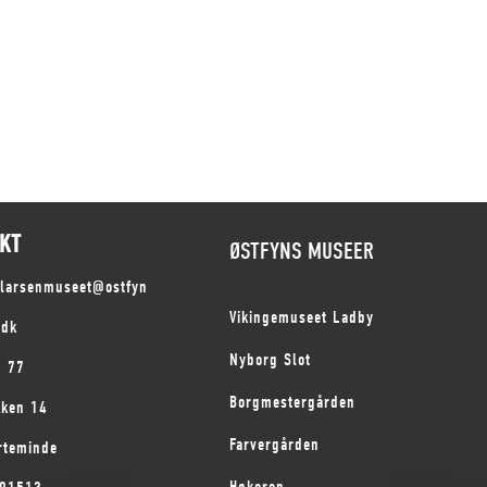
KT
ØSTFYNS MUSEER
slarsenmuseet@ostfyn
Vikingemuseet Ladby
.dk
Nyborg Slot
1 77
Borgmestergården
kken 14
Farvergården
rteminde
Høkeren