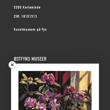
5300 Kerteminde
CVR: 18101513
Kunstmuseum på Fyn
ØSTFYNS MUSEER
Vikingemuseet Ladby
Nyborg Slot
Borgmestergården
Farvergården