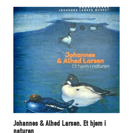
price
price
was:
is:
50,00 kr..
25,00 kr..
Johannes & Alhed Larsen. Et hjem i
naturen