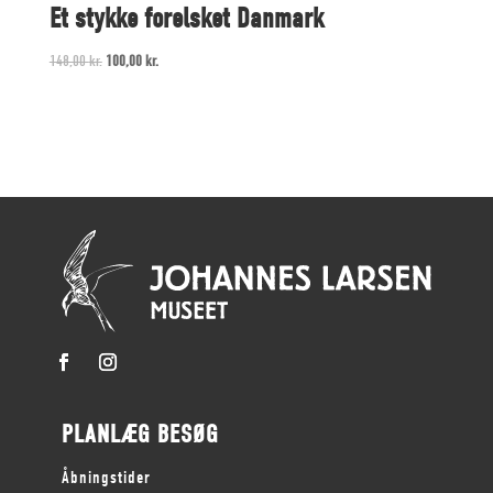
Et stykke forelsket Danmark
Original
Current
148,00
kr.
100,00
kr.
price
price
was:
is:
148,00 kr..
100,00 kr..
PLANLÆG BESØG
Åbningstider