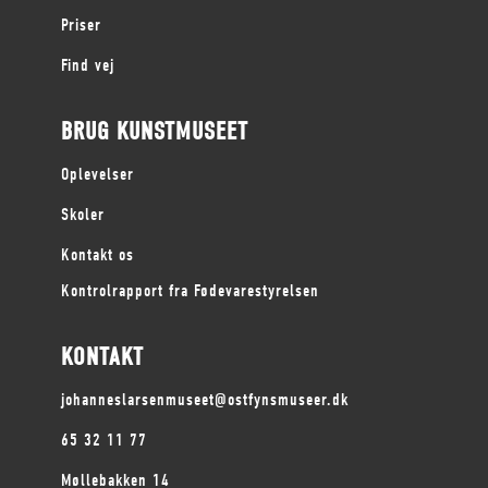
Priser
Find vej
BRUG KUNSTMUSEET
Oplevelser
Skoler
Kontakt os
Kontrolrapport fra Fødevarestyrelsen
KONTAKT
johanneslarsenmuseet@ostfynsmuseer.dk
65 32 11 77
Møllebakken 14