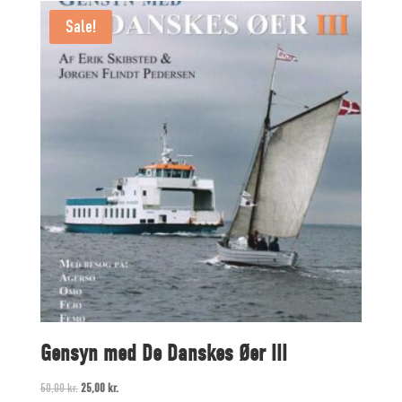
Sale!
Gensyn med De Danskes Øer III
Original
Current
50,00
kr.
25,00
kr.