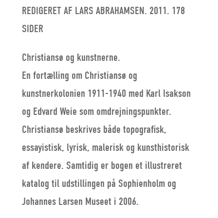
REDIGERET AF LARS ABRAHAMSEN. 2011. 178
was:
is:
SIDER
128,00 kr..
100,00 kr..
Christiansø og kunstnerne.
En fortælling om Christiansø og
kunstnerkolonien 1911-1940 med Karl Isakson
og Edvard Weie som omdrejningspunkter.
Christiansø beskrives både topografisk,
essayistisk, lyrisk, malerisk og kunsthistorisk
af kendere. Samtidig er bogen et illustreret
katalog til udstillingen på Sophienholm og
Johannes Larsen Museet i 2006.