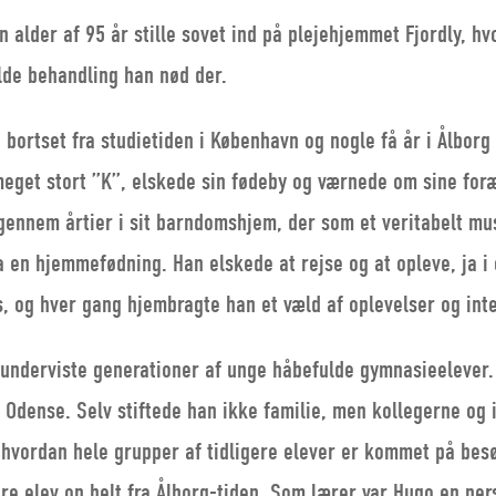
lder af 95 år stille sovet ind på plejehjemmet Fjordly, hvor
de behandling han nød der.
 bortset fra studietiden i København og nogle få år i Ålborg –
eget stort ”K”, elskede sin fødeby og værnede om sine fo
igennem årtier i sit barndomshjem, der som et veritabelt 
ra en hjemmefødning. Han elskede at rejse og at opleve, ja 
, og hver gang hjembragte han et væld af oplevelser og int
n underviste generationer af unge håbefulde gymnasieelever.
Odense. Selv stiftede han ikke familie, men kollegerne og 
, hvordan hele grupper af tidligere elever er kommet på bes
re elev op helt fra Ålborg-tiden. Som lærer var Hugo en pers