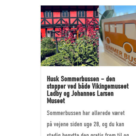
Husk Sommerbussen – den
stopper ved både Vikingemuseet
Ladby og Johannes Larsen
Museet
Sommerbussen har allerede været
på vejene siden uge 28, og du kan
stadig benytte den gratis frem til og