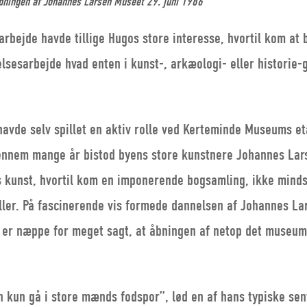
ningen af Johannes Larsen Museet 29. juni 1986
rbejde havde tillige Hugos store interesse, hvortil kom a
elsesarbejde hvad enten i kunst-, arkæologi- eller historie
avde selv spillet en aktiv rolle ved Kerteminde Museums eta
gennem mange år bistod byens store kunstnere Johannes Lar
s kunst, hvortil kom en imponerende bogsamling, ikke mind
üller. På fascinerende vis formede dannelsen af Johannes L
t er næppe for meget sagt, at åbningen af netop det museum 
 kun gå i store mænds fodspor”, lød en af hans typiske sen