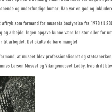
orsonende og underfundige humor. Han var en god og inklud
 aftryk som formand for museets bestyrelse fra 1978 til 2000
 og arbejde. Ingen opgave kunne være for stor eller for u
 til arbejdet. Det skulle da bare mangle!
formand, at museet blev professionaliseret og statsanerken
nnes Larsen Museet og Vikingemuseet Ladby, hvis drift blev