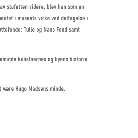
av stafetten videre, blev han som en
ntet i museets virke ved deltagelse i
øttefonde: Tulle og Nans Fond samt
teminde kunstnernes og byens historie
ret være Hugo Madsens minde.