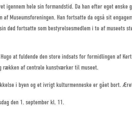
vet igennem hele sin formandstid. Da han efter eget ønske g
m af Museumsforeningen. Han fortsatte da også sit engageme
sin død fortsatte som bestyrelsesmedlem i to af museets st
 Hugo at fuldende den store indsats for formidlingen af Ker
 rækken af centrale kunstværker til museet.
kkelse i byen og et ivrigt kulturmenneske er gået bort. Æ
sdag den 1. september kl. 11.