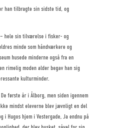
 han tilbragte sin sidste tid, og
 hele sin tilværelse i fisker- og
rældres minde som håndværkere og
museum husede minderne også fra en
i en rimelig moden alder begav han sig
eressante kulturminder.
 De første år i Ålborg, men siden igennem
ikke mindst eleverne blev jævnligt en del
øg i Hugos hjem i Vestergade, Ja endnu på
onlighed, der blev husket, såvel for sin