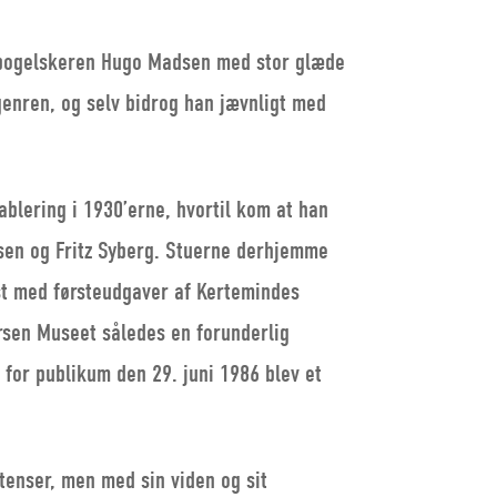
t bogelskeren Hugo Madsen med stor glæde
-genren, og selv bidrog han jævnligt med
blering i 1930’erne, hvortil kom at han
sen og Fritz Syberg. Stuerne derhjemme
st med førsteudgaver af Kertemindes
arsen Museet således en forunderlig
for publikum den 29. juni 1986 blev et
tenser, men med sin viden og sit