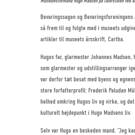
Museumsformand Hugo Madsen på talerstolen ved åb
Bevaringssagen og Bevaringsforeningens a
så frem til og fulgte med i museets udgiv
artikler til museets årsskrift, Cartha.
Hugos far, glarmester Johannes Madsen, h
som glarmester og udstillingsarrangør i
var derfor tæt besat med byens og egnen
store forfatterprofil: Frederik Paludan M
helhed omkring Hugos liv og virke, og de
kulturelt højdepunkt i Hugo Madsens liv.
Selv var Hugo en beskeden mand. ”Jeg kan