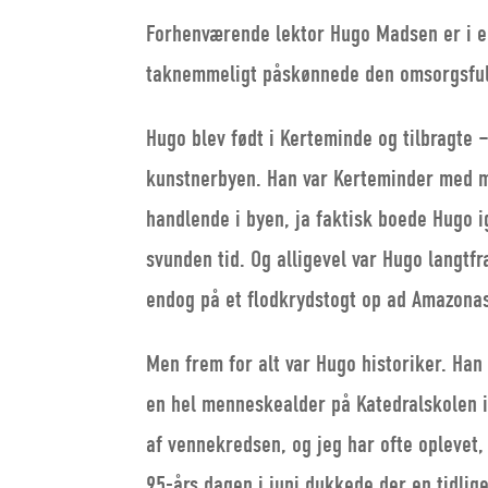
Forhenværende lektor Hugo Madsen er i en a
taknemmeligt påskønnede den omsorgsful
Hugo blev født i Kerteminde og tilbragte –
kunstnerbyen. Han var Kerteminder med m
handlende i byen, ja faktisk boede Hugo 
svunden tid. Og alligevel var Hugo langtf
endog på et flodkrydstogt op ad Amazonas
Men frem for alt var Hugo historiker. Ha
en hel menneskealder på Katedralskolen i 
af vennekredsen, og jeg har ofte oplevet
95-års dagen i juni dukkede der en tidlige