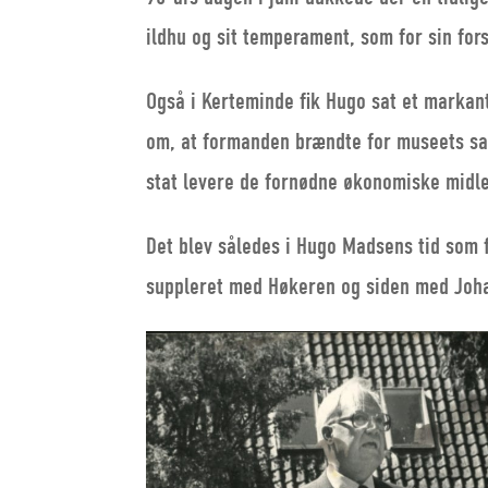
ildhu og sit temperament, som for sin f
Også i Kerteminde fik Hugo sat et markant
om, at formanden brændte for museets sag
stat levere de fornødne økonomiske midler
Det blev således i Hugo Madsens tid som 
suppleret med Høkeren og siden med Joha