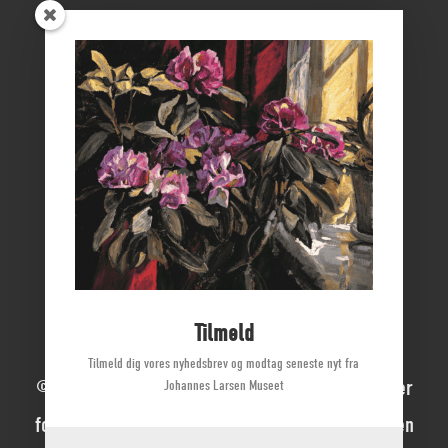
Vikingemuseet Ladby
Nyborg Slot
Borgmestergården
Farvergården
Høkeren
Kerteminde Byhistoriske Arkiv
Dyrehave Mølle
Tilmeld
Tilmeld dig vores nyhedsbrev og modtag seneste nyt fra
© 2022 Johannes Larsen Museet | Alle rettigheder
Johannes Larsen Museet
forbeholdes | Direktør Mette Ladegaard Thøgersen