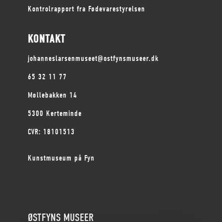
Kontrolrapport fra Fødevarestyrelsen
KONTAKT
johanneslarsenmuseet@ostfynsmuseer.dk
65 32 11 77
Møllebakken 14
5300 Kerteminde
CVR: 18101513
Kunstmuseum på Fyn
ØSTFYNS MUSEER