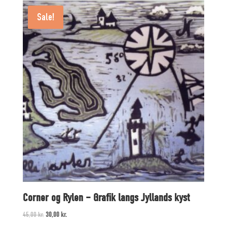
Sale!
Corner og Rylen – Grafik langs Jyllands kyst
Original
Current
45,00
kr.
30,00
kr.
price
price