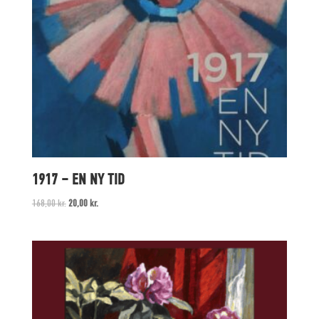
1917 – EN NY TID
Original
Current
168,00
kr.
20,00
kr.
price
price
was:
is:
168,00 kr..
20,00 kr..