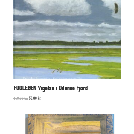
FUGLEØEN Vigelsø i Odense Fjord
Original
Current
148,00
kr.
50,00
kr.
price
price
was:
is:
148,00 kr..
50,00 kr..