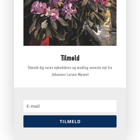
Klosterplanter fortidens lægeurter, Gunvor
Tilmeld
maria Juul
Tilmeld dig vores nyhedsbrev og modtag seneste nyt fra
110,00
kr.
Johannes Larsen Museet
TILMELD