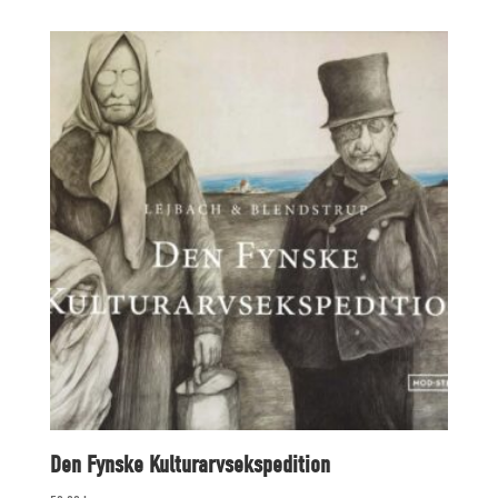
was:
is:
45,00 kr..
30,00 kr..
Den Fynske Kulturarvsekspedition