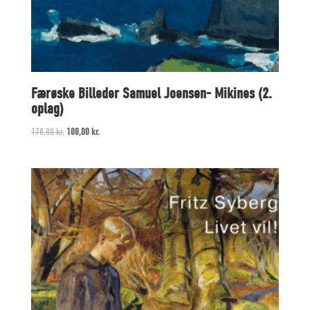
Færøske Billeder Samuel Joensen- Mikines (2.
oplag)
Original
Current
178,00
kr.
100,00
kr.
price
price
was:
is:
178,00 kr..
100,00 kr..