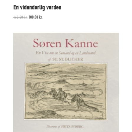
En vidunderlig verden
Original
Current
168,00
kr.
100,00
kr.
price
price
was:
is:
168,00 kr..
100,00 kr..