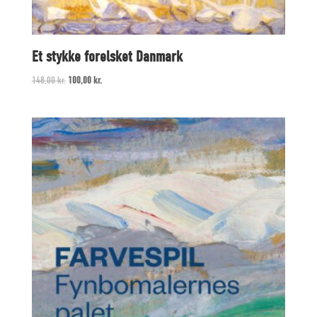
Et stykke forelsket Danmark
Original
Current
148,00
kr.
100,00
kr.
price
price
was:
is:
148,00 kr..
100,00 kr..